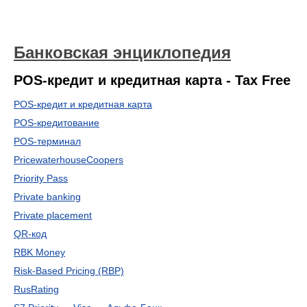
Банковская энциклопедия
POS-кредит и кредитная карта - Tax Free
POS-кредит и кредитная карта
POS-кредитование
POS-терминал
PricewaterhouseCoopers
Priority Pass
Private banking
Private placement
QR-код
RBK Money
Risk-Based Pricing (RBP)
RusRating