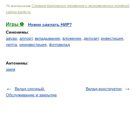
Словаря банковских терминов и экономических понятий
По материалам
сайта banki.ru
.
Игры ⚽
Нужно сделать НИР?
Синонимы
:
авуар
,
аппорт
,
вкладывание
,
вложение
,
депозит
,
инвестиция
,
лепта
,
реинвестиция
,
фотовклад
Антонимы
:
заем
Вклад срочный.
Вклад-конструктор
Обслуживание и закрытие