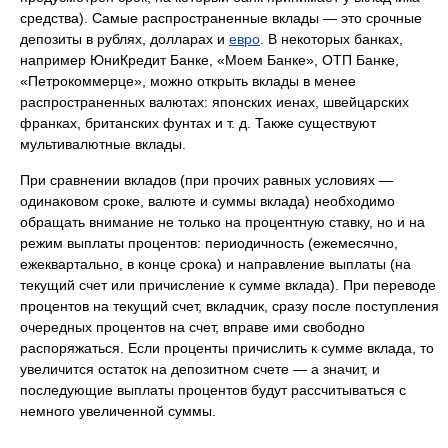
средства). Самые распространенные вклады — это срочные
депозиты в рублях, долларах и
евро
. В некоторых банках,
например ЮниКредит Банке, «Моем Банке», ОТП Банке,
«Петрокоммерце», можно открыть вклады в менее
распространенных валютах: японских иенах, швейцарских
франках, британских фунтах и т. д. Также существуют
мультивалютные вклады.
При сравнении вкладов (при прочих равных условиях —
одинаковом сроке, валюте и суммы вклада) необходимо
обращать внимание не только на процентную ставку, но и на
режим выплаты процентов: периодичность (ежемесячно,
ежеквартально, в конце срока) и направление выплаты (на
текущий счет или причисление к сумме вклада). При переводе
процентов на текущий счет, вкладчик, сразу после поступления
очередных процентов на счет, вправе ими свободно
распоряжаться. Если проценты причислить к сумме вклада, то
увеличится остаток на депозитном счете — а значит, и
последующие выплаты процентов будут рассчитываться с
немного увеличенной суммы.