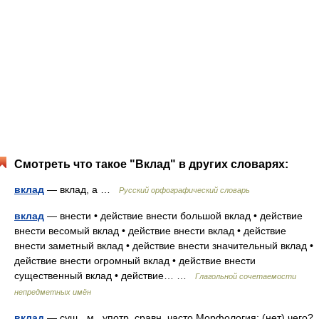
Смотреть что такое "Вклад" в других словарях:
вклад
— вклад, а …
Русский орфографический словарь
вклад
— внести • действие внести большой вклад • действие
внести весомый вклад • действие внести вклад • действие
внести заметный вклад • действие внести значительный вклад •
действие внести огромный вклад • действие внести
существенный вклад • действие… …
Глагольной сочетаемости
непредметных имён
вклад
— сущ., м., употр. сравн. часто Морфология: (нет) чего?