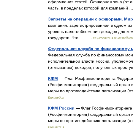
оформления статей. Офшорная зона (от анг
часть, в пределах которой для компаний
Запреты на операции с офшорами. Ми
компания, зарегистрированная в одном из
уровень налогообложения доходов для ком
государств. Что… …
Энциклопедия ньюсмейкер
Федеральная служба по финансовому 
Федеральная служба по финансовому мон
исполнительной власти России, уполномо
(отмыванию) доходов, полученных прес
КФМ
— Флаг Росфинмониторинга Федерал
(Росфинмониторинг) федеральный орган 
меры по противодействию легализации (
Википедия
КФМ России
— Флаг Росфинмониторинга 
(Росфинмониторинг) федеральный орган 
меры по противодействию легализации (
Википедия