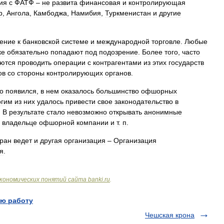
ия
с
ФАТФ
–
не
развита
финансовая
и
контролирующая
р
,
Ангола
,
Камбоджа
,
Намибия
,
Туркменистан
и
другие
ение
к
банковской
системе
и
международной
торговле
.
Любые
ке
обязательно
попадают
под
подозрение
.
Более
того
,
часто
аются
проводить
операции
с
контрагентами
из
этих
государств
ов
со
стороны
контролирующих
органов
.
о
появился
,
в
нем
оказалось
большинство
офшорных
огим
из
них
удалось
привести
свое
законодательство
в
.
В
результате
стало
невозможно
открывать
анонимные
владельце
офшорной
компании
и
т
.
п
.
тран
ведет
и
другая
организация
–
Организация
я
.
кономических
понятий
сайта
banki
.
ru
.
ю работу
Чешская крона