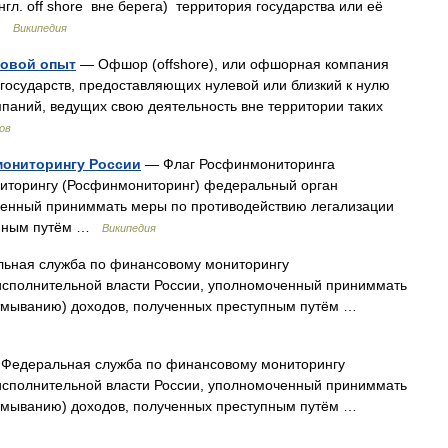
л. off shore вне берега) территория государства или её
 …
Википедия
ровой опыт
— Офшор (offshore), или офшорная компания
 государств, предоставляющих нулевой или близкий к нулю
паний, ведущих свою деятельность вне территории таких
ов
мониторингу России
— Флаг Росфинмониторинга
иторингу (Росфинмониторинг) федеральный орган
ченный приниммать меры по противодействию легализации
тупным путём …
Википедия
ьная служба по финансовому мониторингу
исполнительной власти России, уполномоченный приниммать
отмыванию) доходов, полученных преступным путём …
Федеральная служба по финансовому мониторингу
исполнительной власти России, уполномоченный приниммать
отмыванию) доходов, полученных преступным путём …