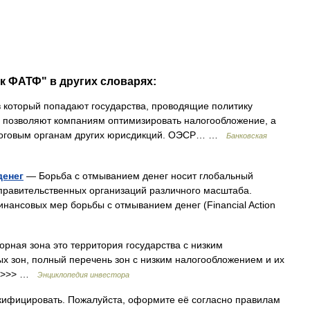
к ФАТФ" в других словарях:
в который попадают государства, проводящие политику
: позволяют компаниям оптимизировать налогообложение, а
логовым органам других юрисдикций. ОЭСР… …
Банковская
денег
— Борьба с отмыванием денег носит глобальный
правительственных организаций различного масштаба.
нансовых мер борьбы с отмыванием денег (Financial Action
рная зона это территория государства с низким
зон, полный перечень зон с низким налогообложением и их
>>>>> …
Энциклопедия инвестора
кифицировать. Пожалуйста, оформите её согласно правилам