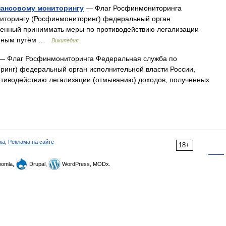
нансовому мониторингу
— Флаг Росфинмониторинга
иторингу (Росфинмониторинг) федеральный орган
ченный приниммать меры по противодействию легализации
тупным путём …
Википедия
 Флаг Росфинмониторинга Федеральная служба по
инг) федеральный орган исполнительной власти России,
тиводействию легализации (отмыванию) доходов, полученных
ка
,
Реклама на сайте
18+
omla,
Drupal,
WordPress, MODx.