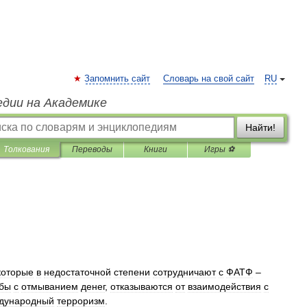
Запомнить сайт
Словарь на свой сайт
RU
едии на Академике
Найти!
Толкования
Переводы
Книги
Игры ⚽
которые
в
недостаточной
степени
сотрудничают
с
ФАТФ
–
бы
с
отмыванием
денег
,
отказываются
от
взаимодействия
с
дународный
терроризм
.