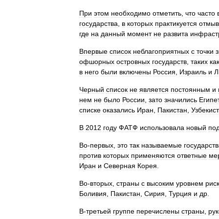
При
этом
необходимо
отметить
,
что
часто
государства
,
в
которых
практикуется
отмыв
где
на
данный
момент
не
развита
инфраст
Впервые
список
неблагоприятных
с
точки
офшорных
островных
государств
,
таких
ка
в
него
были
включены
Россия
,
Израиль
и
Л
Черный
список
не
является
постоянным
и
нем
не
было
России
,
зато
значились
Египе
списке
оказались
Иран
,
Пакистан
,
Узбекис
В
2012
году
ФАТФ
использовала
новый
по
Во
-
первых
,
это
так
называемые
государств
против
которых
применяются
ответные
ме
Иран
и
Северная
Корея
.
Во
-
вторых
,
страны
с
высоким
уровнем
рис
Боливия
,
Пакистан
,
Сирия
,
Турция
и
др
.
В
-
третьей
группе
перечислены
страны
,
рук