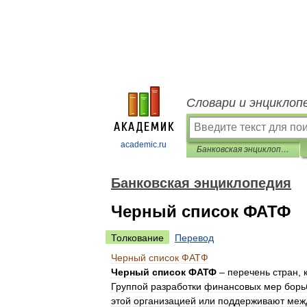
Словари и энциклоп
academic.ru
Банковская энциклопедия
Банковская энциклопедия
Черный список ФАТФ
Толкование
Перевод
Черный
список
ФАТФ
Черный
список
ФАТФ
–
перечень
стран
,
Группой
разработки
финансовых
мер
борь
этой
организацией
или
поддерживают
меж