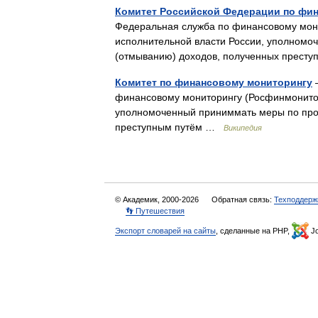
Комитет Российской Федерации по фи
Федеральная служба по финансовому мон
исполнительной власти России, уполномо
(отмыванию) доходов, полученных прес
Комитет по финансовому мониторингу
—
финансовому мониторингу (Росфинмонитор
уполномоченный приниммать меры по про
преступным путём …
Википедия
© Академик, 2000-2026
Обратная связь:
Техподдерж
👣 Путешествия
Экспорт словарей на сайты
, сделанные на PHP,
Jo