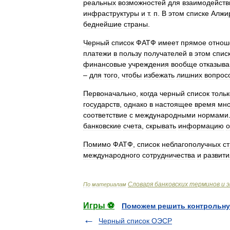
реальных
возможностей
для
взаимодейств
инфраструктуры
и
т
.
п
.
В
этом
списке
Алжи
беднейшие
страны
.
Черный
список
ФАТФ
имеет
прямое
отнош
платежи
в
пользу
получателей
в
этом
спис
финансовые
учреждения
вообще
отказыв
–
для
того
,
чтобы
избежать
лишних
вопрос
Первоначально
,
когда
черный
список
тольк
государств
,
однако
в
настоящее
время
мн
соответствие
с
международными
нормами
банковские
счета
,
скрывать
информацию
о
Помимо
ФАТФ
,
список
неблагополучных
с
международного
сотрудничества
и
развити
Словаря
банковских
терминов
и
э
По
материалам
Игры ⚽
Поможем решить контрольну
Черный список ОЭСР