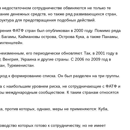
в
недостаточном
сотрудничестве
обвиняются
не
только
те
ание
денежных
средств
,
но
также
ряд
развивающихся
стран
,
руктура
для
предотвращения
подобных
действий
.
зрения
ФАТФ
стран
был
опубликован
в
2000
году
.
Помимо
ряда
к
Багамы
,
Каймановы
острова
,
Острова
Кука
,
а
также
Панамы
,
ихтенштейн
.
неизменным
,
его
периодически
обновляют
.
Так
,
в
2001
году
в
т
,
Венгрия
,
Украина
и
другие
страны
.
С
2006
по
2009
год
в
тан
,
Туркменистан
.
дход
к
формированию
списка
.
Он
был
разделен
на
три
группы
.
а
с
наибольшим
уровнем
риска
,
не
сотрудничающие
с
ФАТФ
и
ры
международным
сообществом
.
К
таким
странам
относятся
ка
,
против
которых
,
однако
,
меры
не
применяются:
Куба
,
оводство
которых
готово
к
сотрудничеству
,
но
не
имеет