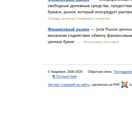
свободные денежные средства, предоставл
бумаги; рынок, который опосредует рас
Словарь основных терминов и понятий
Финансовый рынок
— (или Рынок ценны
механизм содействия обмену финансовыми
ценных бумаг …
Финансовый глоссарий
© Академик, 2000-2026
Обратная связь:
Техподдерж
👣 Путешествия
Экспорт словарей на сайты
, сделанные на PHP,
Jo