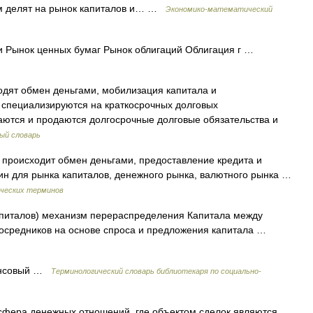
лом делят на рынок капиталов и… …
Экономико-математический
 Рынок ценных бумаг Рынок облигаций Облигация г …
одят обмен деньгами, мобилизация капитала и
 специализируются на краткосрочных долговых
паются и продаются долгосрочные долговые обязательства и
ый словарь
 происходит обмен деньгами, предоставление кредита и
 для рынка капиталов, денежного рынка, валютного рынка …
ических терминов
питалов) механизм перераспределения Капитала между
осредников на основе спроса и предложения капитала …
ансовый …
Терминологический словарь библиотекаря по социально-
фера денежных отношений, где объектом сделок являются