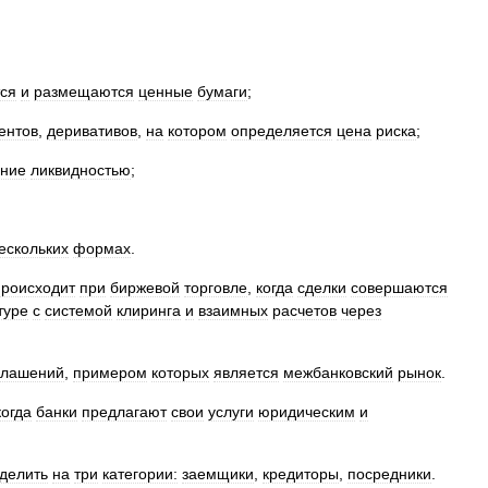
ся
и
размещаются
ценные
бумаги
;
ентов
,
деривативов
,
на
котором
определяется
цена
риска
;
ение
ликвидностью
;
ескольких
формах
.
происходит
при
биржевой
торговле
,
когда
сделки
совершаются
туре
с
системой
клиринга
и
взаимных
расчетов
через
глашений
,
примером
которых
является
межбанковский
рынок
.
когда
банки
предлагают
свои
услуги
юридическим
и
делить
на
три
категории:
заемщики
,
кредиторы
,
посредники
.