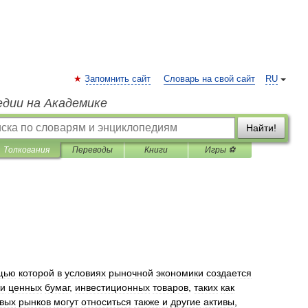
Запомнить сайт
Словарь на свой сайт
RU
едии на Академике
Найти!
Толкования
Переводы
Книги
Игры ⚽
щью
которой
в
условиях
рыночной
экономики
создается
и
ценных
бумаг
,
инвестиционных
товаров
,
таких
как
вых
рынков
могут
относиться
также
и
другие
активы
,