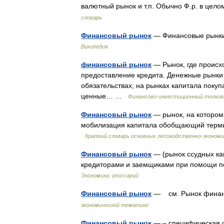
валютный рынок и т.п. Обычно Ф.р. в це
словарь
Финансовый рынок
— Финансовые рынки
Википедия
финансовый рынок
— Рынок, где происх
предоставление кредита. Денежные рынки
обязательствах; на рынках капитала поку
ценные… …
Финансово-инвестиционный толков
Финансовый рынок
— рынок, на котором
мобилизация капитала обобщающий термин
Краткий словарь основных лесоводственно-эконом
Финансовый рынок
— (рынок ссудных ка
кредиторами и заемщиками при помощи п
Экономика: глоссарий
Финансовый рынок
— см. Рынок фин
экономической тематике
Финансовый рынок
— – специфическая с