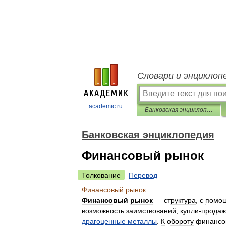
Словари и энциклоп
academic.ru
Банковская энциклопедия
Банковская энциклопедия
Финансовый рынок
Толкование
Перевод
Финансовый
рынок
Финансовый
рынок
—
структура
,
с
помо
возможность
заимствований
,
купли
-
продаж
драгоценные
металлы
.
К
обороту
финансо