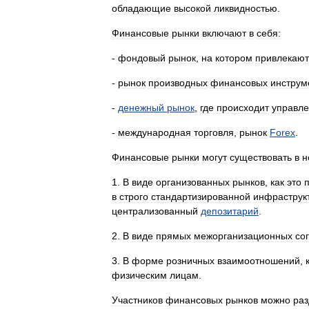
обладающие
высокой
ликвидностью
.
Финансовые
рынки
включают
в
себя:
-
фондовый
рынок
,
на
котором
привлекают
-
рынок
производных
финансовых
инструм
-
денежный
рынок
,
где
происходит
управл
-
международная
торговля
,
рынок
Forex
.
Финансовые
рынки
могут
существовать
в
н
1
.
В
виде
организованных
рынков
,
как
это
в
строго
стандартизированной
инфраструк
централизованный
депозитарий
.
2
.
В
виде
прямых
межорганизационных
со
3
.
В
форме
розничных
взаимоотношений
,
физическим
лицам
.
Участников
финансовых
рынков
можно
раз