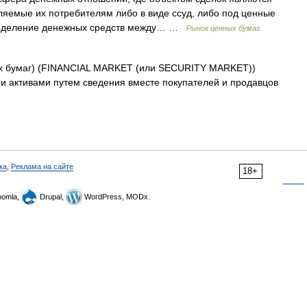
яемые их потребителям либо в виде ссуд, либо под ценные
пределение денежных средств между… …
Рынок ценных бумаг.
х бумаг) (FINANCIAL MARKET (или SECURITY MARKET))
 активами путем сведения вместе покупателей и продавцов
ка
,
Реклама на сайте
18+
omla,
Drupal,
WordPress, MODx.