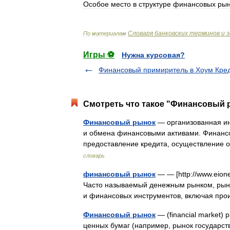
Особое
место
в
структуре
финансовых
рын
Словаря
банковских
терминов
и
э
По
материалам
Игры ⚽
Нужна курсовая?
Финансовый примиритель в Хоум Кред
Смотреть что такое "Финансовый р
Финансовый рынок
— организованная ин
и обмена финансовыми активами. Финанс
предоставление кредита, осуществлени
словарь
финансовый рынок
— — [http://www.eion
Часто называемый денежным рынком, рынок
и финансовых инструментов, включая п
Финансовый рынок
— (financial market) 
ценных бумаг (например, рынок государств