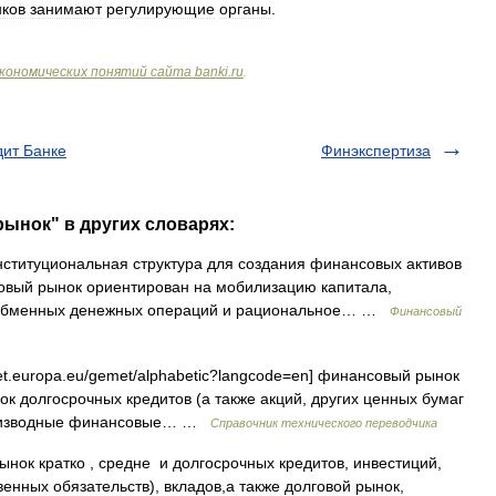
ков
занимают
регулирующие
органы
.
кономических
понятий
сайта
banki
.
ru
.
ит Банке
Финэкспертиза
ынок" в других словарях:
ституциональная структура для создания финансовых активов
овый рынок ориентирован на мобилизацию капитала,
е обменных денежных операций и рациональное… …
Финансовый
et.europa.eu/gemet/alphabetic?langcode=en] финансовый рынок
 долгосрочных кредитов (а также акций, других ценных бумаг
роизводные финансовые… …
Справочник технического переводчика
рынок кратко , средне и долгосрочных кредитов, инвестиций,
енных обязательств), вкладов,а также долговой рынок,